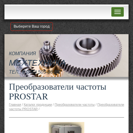
Навигац
Выберите Ваш город
КОМПАНИЯ
МЕХТЕХНИКА
ТЕЛ.:
8 (800) 505-36-88
Преобразователи частоты
PROSTAR
Главная
/
Каталог продукции
/
Преобразователи частоты
/
Преобразователи
частоты PROSTAR
/