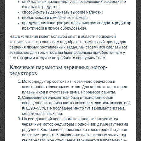
оптимальный дизайн корпуса, позволяющий эффективно
охлаждать редуктор;
способность выдерживать высокие нагрузки;
низкая масса и компактные размеры;
продуманная конструкция, позволяющая внедрить редуктор
практически в любое оборудование.
Наша компания имеет большой опыт в области приводной
техники, что позволяет нам подобрать оптимальный привод для
решения любых поставленных задач. Мы стремимся сделать всё
возможное для того чтобы вы были довольны приобретенным у
нас товаром и в случае потребности вернулись к нам.
Ключевые параметры червячных мотор-
редукторов
Мотор-редуктор состоит из червячного редуктора и
асинхронного электродвигателя. Для агрегата характерен
плавный ход и отсутствие шума в процессе работы.
Современная элементная база и технологическая
оснащенность производства позволяет достичь показатели
КПД 93–95%. Не последнее место тут занимает система
смазки червячных пар.
На сегодняшний день промышленности выпускается
червячные мотор-редукторы с одной или двумя ступенями
редукции. Как правило, применение только одной ступени
позволяет решить большинство поставленных задач, так
как передаточное отношение варьируется в пределах 5 –