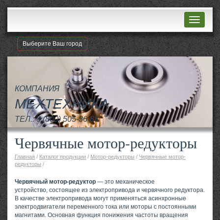
Навигац
Выберите Ваш город
КОМПАНИЯ
МЕХТЕХНИКА
ТЕЛ.:
8 (800) 505-36-88
Червячные мотор-редукторы
Главная
/
Каталог продукции
/
Мотор-редукторы
/
Червячные мотор-
редукторы
/
Червячный мотор-редуктор
— это механическое
устройство, состоящее из электропривода и червячного редуктора.
В качестве электропривода могут применяться асинхронные
электродвигатели переменного тока или моторы с постоянными
магнитами. Основная функция понижения частоты вращения