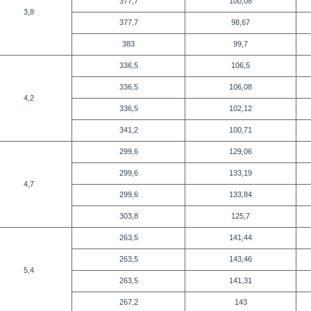
377,7
100,08
3,8
377,7
98,67
383
99,7
336,5
106,5
336,5
106,08
4,2
336,5
102,12
341,2
100,71
299,6
129,06
299,6
133,19
4,7
299,6
133,84
303,8
125,7
263,5
141,44
263,5
143,46
5,4
263,5
141,31
267,2
143