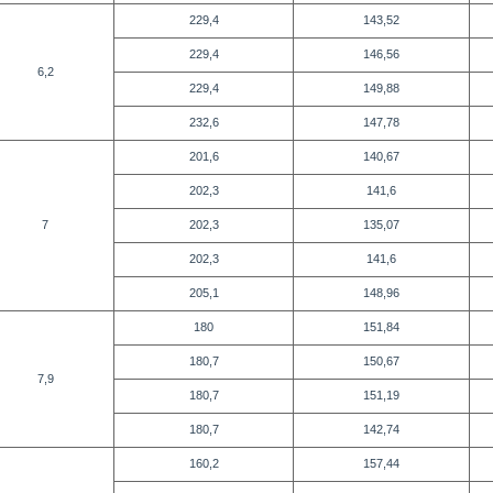
229,4
143,52
229,4
146,56
6,2
229,4
149,88
232,6
147,78
201,6
140,67
202,3
141,6
7
202,3
135,07
202,3
141,6
205,1
148,96
180
151,84
180,7
150,67
7,9
180,7
151,19
180,7
142,74
160,2
157,44