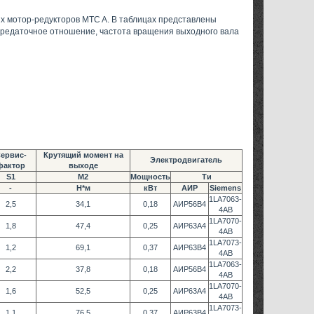
х мотор-редукторов MTC A. В таблицах представлены
передаточное отношение, частота вращения выходного вала
ервис-
Крутящий момент на
Электродвигатель
фактор
выходе
S1
М2
Мощность
Ти
-
Н*м
кВт
АИР
Siemens
1LA7063-
2,5
34,1
0,18
АИР56В4
4AB
1LA7070-
1,8
47,4
0,25
АИР63А4
4AB
1LA7073-
1,2
69,1
0,37
АИР63В4
4AB
1LA7063-
2,2
37,8
0,18
АИР56В4
4AB
1LA7070-
1,6
52,5
0,25
АИР63А4
4AB
1LA7073-
1,1
76,5
0,37
АИР63В4