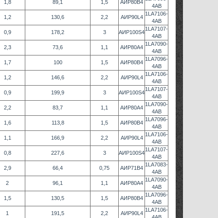
1,8
89,1
1,5
АИР80В4
4AB
1LA7106-
1,2
130,6
2,2
АИР90L4
4AB
1LA7107-
0,9
178,2
3
АИР100S4
4AB
1LA7090-
2,3
73,6
1,1
АИР80А4
4AB
1LA7096-
1,7
100
1,5
АИР80В4
4AB
1LA7106-
1,2
146,6
2,2
АИР90L4
4AB
1LA7107-
0,9
199,9
3
АИР100S4
4AB
1LA7090-
2,2
83,7
1,1
АИР80А4
4AB
1LA7096-
1,6
113,8
1,5
АИР80В4
4AB
1LA7106-
1,1
166,9
2,2
АИР90L4
4AB
1LA7107-
0,8
227,6
3
АИР100S4
4AB
1LA7083-
2,9
66,4
0,75
АИР71В4
4AB
1LA7090-
2
96,1
1,1
АИР80А4
4AB
1LA7096-
1,5
130,5
1,5
АИР80В4
4AB
1LA7106-
1
191,5
2,2
АИР90L4
4AB