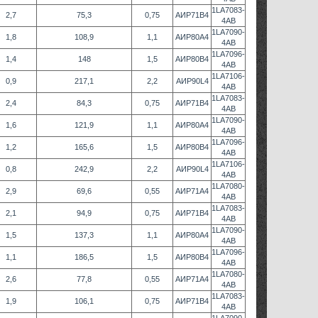
1LA7083-
2,7
75,3
0,75
АИР71В4
4AB
1LA7090-
1,8
108,9
1,1
АИР80А4
4AB
1LA7096-
1,4
148
1,5
АИР80В4
4AB
1LA7106-
0,9
217,1
2,2
АИР90L4
4AB
1LA7083-
2,4
84,3
0,75
АИР71В4
4AB
1LA7090-
1,6
121,9
1,1
АИР80А4
4AB
1LA7096-
1,2
165,6
1,5
АИР80В4
4AB
1LA7106-
0,8
242,9
2,2
АИР90L4
4AB
1LA7080-
2,9
69,6
0,55
АИР71А4
4AB
1LA7083-
2,1
94,9
0,75
АИР71В4
4AB
1LA7090-
1,5
137,3
1,1
АИР80А4
4AB
1LA7096-
1,1
186,5
1,5
АИР80В4
4AB
1LA7080-
2,6
77,8
0,55
АИР71А4
4AB
1LA7083-
1,9
106,1
0,75
АИР71В4
4AB