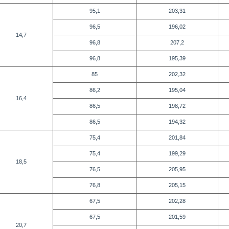
95,1
203,31
96,5
196,02
14,7
96,8
207,2
96,8
195,39
85
202,32
86,2
195,04
16,4
86,5
198,72
86,5
194,32
75,4
201,84
75,4
199,29
18,5
76,5
205,95
76,8
205,15
67,5
202,28
67,5
201,59
20,7