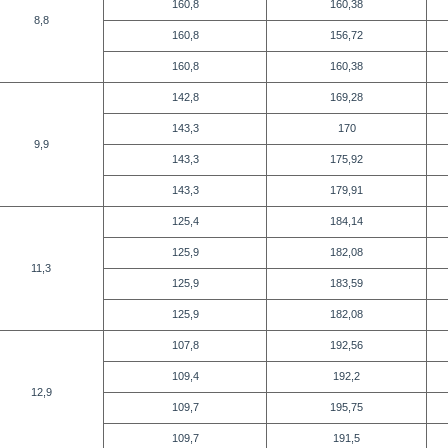
160,8
160,38
8,8
160,8
156,72
160,8
160,38
142,8
169,28
143,3
170
9,9
143,3
175,92
143,3
179,91
125,4
184,14
125,9
182,08
11,3
125,9
183,59
125,9
182,08
107,8
192,56
109,4
192,2
12,9
109,7
195,75
109,7
191,5