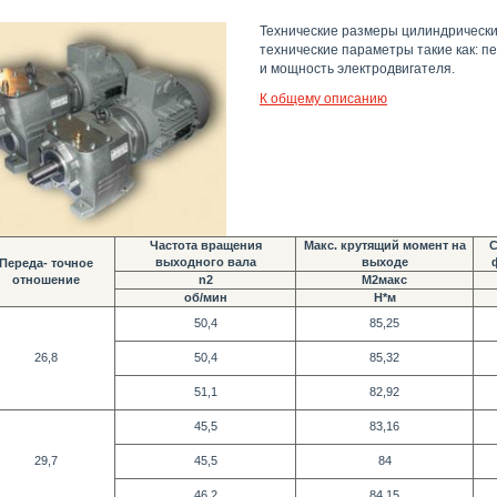
Технические размеры цилиндрически
технические параметры такие как: 
и мощность электродвигателя.
К общему описанию
Частота вращения
Макс. крутящий момент на
С
выходного вала
выходе
Переда- точное
отношение
n2
М2макс
об/мин
Н*м
50,4
85,25
26,8
50,4
85,32
51,1
82,92
45,5
83,16
29,7
45,5
84
46,2
84,15