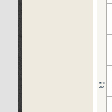
MTC
23A