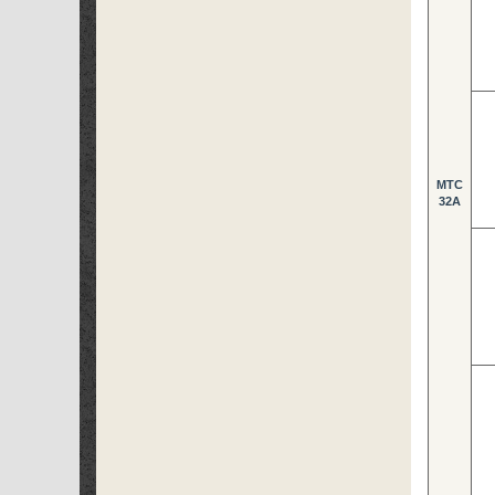
MTC
32A