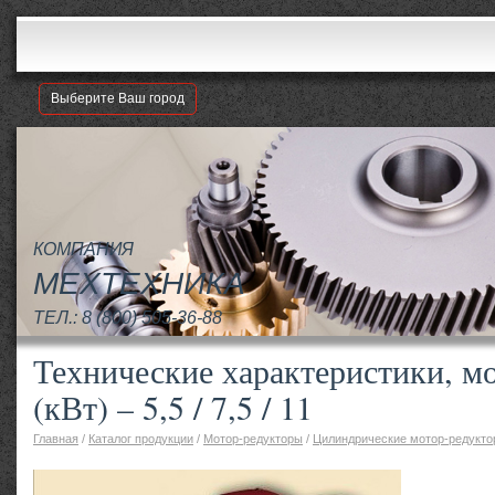
Выберите Ваш город
КОМПАНИЯ
МЕХТЕХНИКА
ТЕЛ.:
8 (800) 505-36-88
Технические характеристики, м
(кВт) – 5,5 / 7,5 / 11
Главная
/
Каталог продукции
/
Мотор-редукторы
/
Цилиндрические мотор-редукт