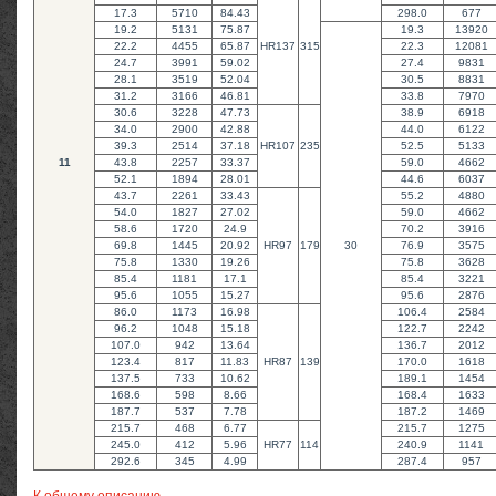
17.3
5710
84.43
298.0
677
19.2
5131
75.87
19.3
13920
22.2
4455
65.87
HR137
315
22.3
12081
24.7
3991
59.02
27.4
9831
28.1
3519
52.04
30.5
8831
31.2
3166
46.81
33.8
7970
30.6
3228
47.73
38.9
6918
34.0
2900
42.88
44.0
6122
39.3
2514
37.18
HR107
235
52.5
5133
11
43.8
2257
33.37
59.0
4662
52.1
1894
28.01
44.6
6037
43.7
2261
33.43
55.2
4880
54.0
1827
27.02
59.0
4662
58.6
1720
24.9
70.2
3916
69.8
1445
20.92
HR97
179
30
76.9
3575
75.8
1330
19.26
75.8
3628
85.4
1181
17.1
85.4
3221
95.6
1055
15.27
95.6
2876
86.0
1173
16.98
106.4
2584
96.2
1048
15.18
122.7
2242
107.0
942
13.64
136.7
2012
123.4
817
11.83
HR87
139
170.0
1618
137.5
733
10.62
189.1
1454
168.6
598
8.66
168.4
1633
187.7
537
7.78
187.2
1469
215.7
468
6.77
215.7
1275
245.0
412
5.96
HR77
114
240.9
1141
292.6
345
4.99
287.4
957