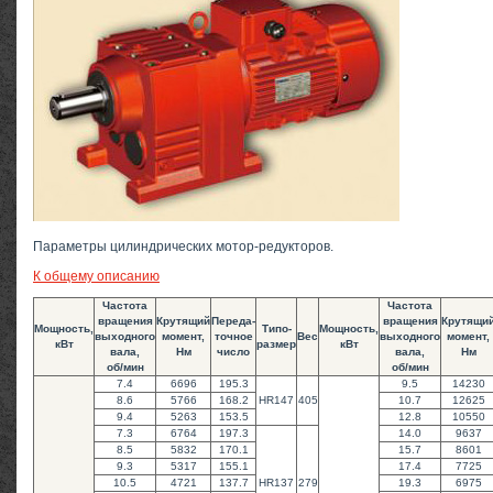
Параметры цилиндрических мотор-редукторов.
К общему описанию
Частота
Частота
вращения
Крутящий
Переда-
вращения
Крутящи
Мощность,
Типо-
Мощность,
выходного
момент,
точное
Вес
выходного
момент,
кВт
размер
кВт
вала,
Нм
число
вала,
Нм
об/мин
об/мин
7.4
6696
195.3
9.5
14230
8.6
5766
168.2
HR147
405
10.7
12625
9.4
5263
153.5
12.8
10550
7.3
6764
197.3
14.0
9637
8.5
5832
170.1
15.7
8601
9.3
5317
155.1
17.4
7725
10.5
4721
137.7
HR137
279
19.3
6975