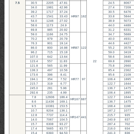
7.5
30.5
2205
47.81
24.5
8067
34.0
1981
42.96
27.4
7209
39.2
1717
37.24
30.5
6476
43.7
1541
33.43
HR97
162
33.8
5844
54.0
1246
27.02
38.9
5073
58.6
1173
24.9
44.0
4489
69.8
985
20.92
31.2
6331
59.0
1166
24.75
34.7
5689
70.2
979
20.79
40.0
4931
76.3
901
19.14
44.6
4427
86.0
800
16.98
HR87
122
55.2
3579
96.2
715
15.18
59.0
3419
107.0
642
13.64
58.6
3440
123.4
557
11.83
22
69.8
2890
121.8
565
11.99
75.8
2660
138.3
497
10.56
85.4
2362
173.6
396
8.41
95.6
2109
194.1
354
7.52
HR77
97
106.4
1895
215.7
319
6.77
122.7
1644
245.0
281
5.96
136.7
1475
292.6
235
4.99
106.4
1895
7.8
12606
186.4
122.7
1644
HR167
687
8.6
11436
169.1
136.7
1475
9.5
10381
153.5
168.4
1198
10.7
9204
136.1
187.2
1077
12.8
7737
114.4
215.7
935
HR147
441
14.0
7067
104.5
240.9
837
15.7
6308
93.27
287.4
702
17.4
5665
83.77
216.0
934
15.4
6393
94.53
241.3
836