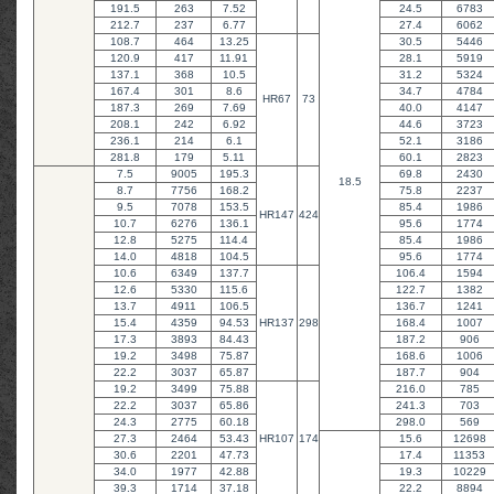
191.5
263
7.52
24.5
6783
212.7
237
6.77
27.4
6062
108.7
464
13.25
30.5
5446
120.9
417
11.91
28.1
5919
137.1
368
10.5
31.2
5324
167.4
301
8.6
34.7
4784
HR67
73
187.3
269
7.69
40.0
4147
208.1
242
6.92
44.6
3723
236.1
214
6.1
52.1
3186
281.8
179
5.11
60.1
2823
7.5
9005
195.3
69.8
2430
18.5
8.7
7756
168.2
75.8
2237
9.5
7078
153.5
85.4
1986
HR147
424
10.7
6276
136.1
95.6
1774
12.8
5275
114.4
85.4
1986
14.0
4818
104.5
95.6
1774
10.6
6349
137.7
106.4
1594
12.6
5330
115.6
122.7
1382
13.7
4911
106.5
136.7
1241
15.4
4359
94.53
HR137
298
168.4
1007
17.3
3893
84.43
187.2
906
19.2
3498
75.87
168.6
1006
22.2
3037
65.87
187.7
904
19.2
3499
75.88
216.0
785
22.2
3037
65.86
241.3
703
24.3
2775
60.18
298.0
569
27.3
2464
53.43
HR107
174
15.6
12698
30.6
2201
47.73
17.4
11353
34.0
1977
42.88
19.3
10229
39.3
1714
37.18
22.2
8894