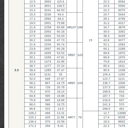
12.5
3963
115.6
22.2
6064
13.5
3651
106.5
24.5
5500
15.2
3241
94.53
22.2
6075
15.3
3236
94.4
24.7
5443
17.1
2894
84.4
28.1
4799
19.0
2601
75.88
31.2
4317
21.9
2258
65.86
HR107
199
34.7
3879
23.9
2063
60.18
40.0
3362
27.0
1832
53.43
39.3
3429
30.2
1636
47.73
15
43.8
3077
21.9
2254
65.74
52.1
2583
23.9
2067
60.28
60.1
2289
26.9
1835
53.52
69.8
1970
HR97
143
30.1
1639
47.81
69.8
1970
33.5
1473
42.96
75.8
1814
38.7
1277
37.24
85.4
1611
5.5
38.4
1285
37.47
95.6
1438
43.6
1131
33
106.4
1292
52.0
949
27.67
122.7
1121
58.2
867
24.75
HR87
103
136.7
1006
69.3
728
20.79
137.5
1000
75.2
670
19.14
168.6
816
84.8
595
16.98
187.7
733
75.9
665
18.98
216.0
637
86.0
586
16.75
241.3
570
96.6
522
14.9
298.0
461
108.2
466
13.31
12.7
13080
120.1
420
11.99
HR77
78
17.4
9528
136.4
370
10.56
19.3
8602
171.2
294
8.41
22.2
7479