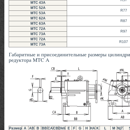
R57
MTC 43A
MTC 52A
R77
MTC 53A
MTC 62A
R87
MTC 63A
MTC 72A
R97
MTC 73A
MTC 72A
R107
MTC 73A
Габаритные и присоединительные размеры цилиндри
редуктора MTC A
Размер
А
АВ
В
ВВ
СА
СВ
Dk6
E
F
G
H
HA
K
L
M
Nj7