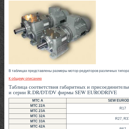
В таблицах представлены размеры мотор-редукторов различных типор
К общему описанию
Таблица соответствия габаритных и присоединител
и серии R.DR/DT/DV фирмы SEW EURODRIVE
MTC A
SEW EUROD
MTC 22A
R17
MTC 23A
MTC 32A
R27, R3
MTC 33A
MTC 42A