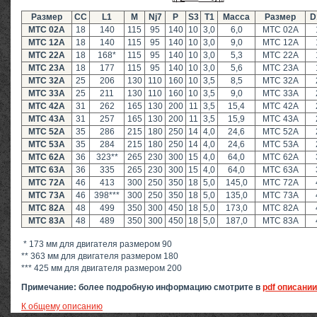
Размер
CC
L1
M
Nj7
P
S3
T1
Масса
Размер
D
MTC 02A
18
140
115
95
140
10
3,0
6,0
MTC 02A
MTC 12A
18
140
115
95
140
10
3,0
9,0
MTC 12A
MTC 22A
18
168*
115
95
140
10
3,0
5,3
MTC 22A
MTC 23A
18
177
115
95
140
10
3,0
5,6
MTC 23A
MTC 32A
25
206
130
110
160
10
3,5
8,5
MTC 32A
MTC 33A
25
211
130
110
160
10
3,5
9,0
MTC 33A
MTC 42A
31
262
165
130
200
11
3,5
15,4
MTC 42A
MTC 43A
31
257
165
130
200
11
3,5
15,9
MTC 43A
MTC 52A
35
286
215
180
250
14
4,0
24,6
MTC 52A
MTC 53A
35
284
215
180
250
14
4,0
24,6
MTC 53A
MTC 62A
36
323**
265
230
300
15
4,0
64,0
MTC 62A
MTC 63A
36
335
265
230
300
15
4,0
64,0
MTC 63A
MTC 72A
46
413
300
250
350
18
5,0
145,0
MTC 72A
MTC 73A
46
398***
300
250
350
18
5,0
135,0
MTC 73A
MTC 82A
48
499
350
300
450
18
5,0
173,0
MTC 82A
MTC 83A
48
489
350
300
450
18
5,0
187,0
MTC 83A
* 173 мм для двигателя размером 90
** 363 мм для двигателя размером 180
*** 425 мм для двигателя размером 200
Примечание: более подробную информацию смотрите в
pdf описании
К общему описанию