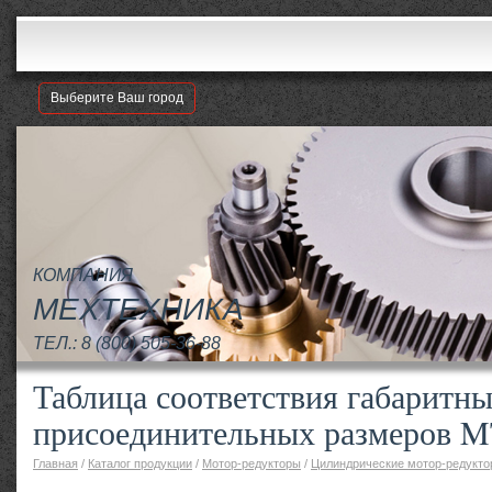
Выберите Ваш город
КОМПАНИЯ
МЕХТЕХНИКА
ТЕЛ.:
8 (800) 505-36-88
Таблица соответствия габаритны
присоединительных размеров 
Главная
/
Каталог продукции
/
Мотор-редукторы
/
Цилиндрические мотор-редукт