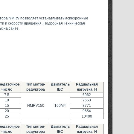
ктора NMRV позволяет устанавливать асинхронные
ти и скорости вращения. Подробная Техническая
х на сайте.
редаточное
Тип мотор-
Двигатель
Радиальная
число
редуктора
IEC
нагрузка, Н
7.5
6962
10
7663
15
NMRV150
160M4
8771
20
9654
25
10400
редаточное
Тип мотор-
Двигатель
Радиальная
число
редуктора
IEC
нагрузка, Н