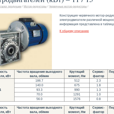
аталог продукции
/
Мотор-редукторы
/
Червячные мотор-редукторы
/
Конструкция червячного мотор-реду
электродвигатели различной мощнос
информация представлена в таблица
К общему описанию
ость
Частота вращения выходного
Крутящий
Сервис-
Пе
ля, кВт
вала, об/мин
момент, Нм
фактор
186.7
512
2.3
140.0
675
1.8
1
93.3
990
1.3
70.0
1291
1.0
56.0
1576
0.8
ость
Частота вращения выходного
Крутящий
Сервис-
Пе
ля, кВт
вала, об/мин
момент, Нм
фактор