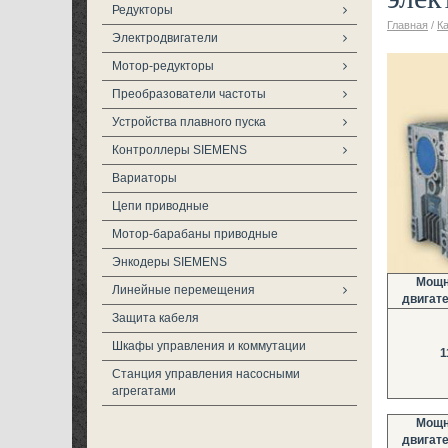
Редукторы
Главная
/
К
Электродвигатели
Мотор-редукторы
Преобразователи частоты
Устройства плавного пуска
Контроллеры SIEMENS
Вариаторы
Цепи приводные
Мотор-барабаны приводные
Энкодеры SIEMENS
Мощн
Линейные перемещения
двигате
Защита кабеля
Шкафы управления и коммутации
1
Станция управления насосными
агрегатами
Мощн
двигате