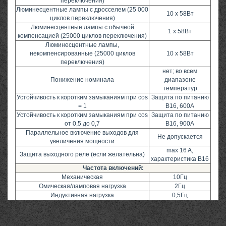
переключения)
Люминесцентные лампы с дросселем (25 000
10 x 58Вт
циклов переключения)
Люминесцентные лампы с обычной
1 x 58Вт
компенсацией (25000 циклов переключения)
Люминесцентные лампы,
некомпенсированные (25000 циклов
10 x 58Вт
переключения)
нет; во всем
Понижение номинала
диапазоне
температур
Устойчивость к коротким замыканиям при cos
Защита по питанию
= 1
B16, 600A
Устойчивость к коротким замыканиям при cos
Защита по питанию
от 0,5 до 0,7
B16, 900A
Параллельное включение выходов для
Не допускается
увеличения мощности
max 16 A,
Защита выходного реле (если желательна)
характеристика B16
Частота включений:
Механическая
10Гц
Омическая/ламповая нагрузка
2Гц
Индуктивная нагрузка
0,5Гц