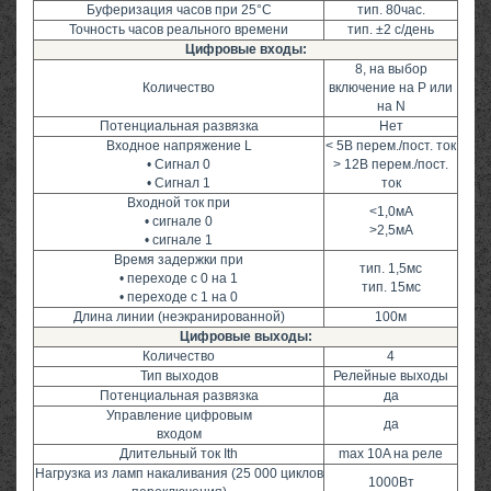
Буферизация часов при 25°C
тип. 80час.
Точность часов реального времени
тип. ±2 с/день
Цифровые входы:
8, на выбор
Количество
включение на P или
на N
Потенциальная развязка
Нет
Входное напряжение L
< 5В перем./пост. ток
• Сигнал 0
> 12В перем./пост.
• Сигнал 1
ток
Входной ток при
<1,0мА
• сигнале 0
>2,5мА
• сигнале 1
Время задержки при
тип. 1,5мс
• переходе с 0 на 1
тип. 15мс
• переходе с 1 на 0
Длина линии (неэкранированной)
100м
Цифровые выходы:
Количество
4
Тип выходов
Релейные выходы
Потенциальная развязка
да
Управление цифровым
да
входом
Длительный ток Ith
max 10A на реле
Нагрузка из ламп накаливания (25 000 циклов
1000Вт