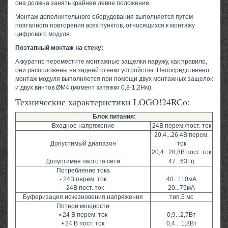
она должна занять крайнее левое положение.
Монтаж дополнительного оборудования выполняется путем
поэтапного повторения всех пунктов, относящихся к монтажу
цифрового модуля.
Поэтапный монтаж на стену:
Аккуратно переместите монтажные защелки наружу, как правило,
они расположены на задней стенки устройства. Непосредственно
монтаж модуля выполняется при помощи двух монтажных защелок
и двух винтов ØM4 (момент затяжки 0,8-1,2Нм).
Технические характеристики LOGO!24RCo:
Блок питания:
Входное напряжение
24В перем./пост. ток
20,4...26,4В перем.
Допустимый диапазон
ток
20,4...28,8В пост. ток
Допустимая частота сети
47...63Гц
Потребление тока
- 24В перем. ток
40...110мА
- 24В пост. ток
20...75мА
Буферизация исчезновения напряжения
тип.5 мс
Потери мощности
• 24 В перем. ток
0,9...2,7Вт
• 24 В пост. ток
0,4... 1,8Вт