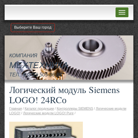
Навигац
Выберите Ваш город
КОМПАНИЯ
МЕХТЕХНИКА
ТЕЛ.:
8 (800) 505-36-88
Логический модуль Siemens
LOGO! 24RCо
Главная
/
Каталог продукции
/
Контроллеры SIEMENS
/
Логические модули
LOGO!
/
Логические модули LOGO! Pure
/