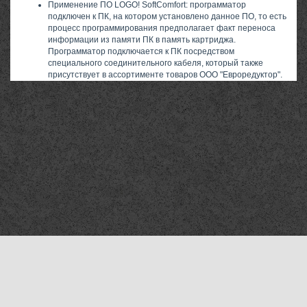
Применение ПО LOGO! SoftComfort: программатор
подключен к ПК, на котором установлено данное ПО, то есть
процесс программирования предполагает факт переноса
информации из памяти ПК в память картриджа.
Программатор подключается к ПК посредством
специального соединительного кабеля, который также
присутствует в ассортименте товаров ООО "Евроредуктор".
Компания «Мехтехника Ханты-Мансийск»
©2010–2026
Все права защищены
Адрес отгрузки продукции в Ханты-Мансийске