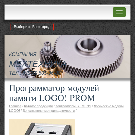
Навигац
Выберите Ваш город
КОМПАНИЯ
МЕХТЕХНИКА
ТЕЛ.:
8 (800) 505-36-88
Программатор модулей
памяти LOGО! PROM
Главная
/
Каталог продукции
/
Контроллеры SIEMENS
/
Логические модули
LOGO!
/
Дополнительные принадлежности
/