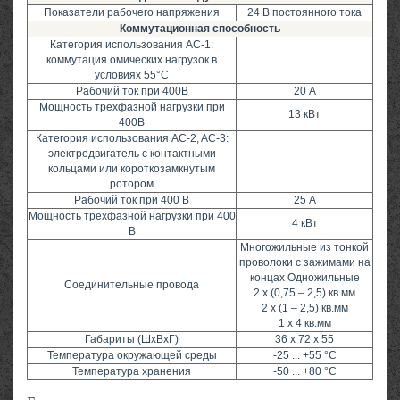
Показатели рабочего напряжения
24 В постоянного тока
Коммутационная способность
Категория использования AC-1:
коммутация омических нагрузок в
условиях 55°C
Рабочий ток при 400В
20 А
Мощность трехфазной нагрузки при
13 кВт
400В
Категория использования AC-2, AC-3:
электродвигатель с контактными
кольцами или короткозамкнутым
ротором
Рабочий ток при 400 В
25 А
Мощность трехфазной нагрузки при 400
4 кВт
В
Многожильные из тонкой
проволоки с зажимами на
концах Одножильные
Соединительные провода
2 x (0,75 – 2,5) кв.мм
2 x (1 – 2,5) кв.мм
1 x 4 кв.мм
Габариты (ШxВxГ)
36 x 72 x 55
Температура окружающей среды
-25 ... +55 °C
Температура хранения
-50 ... +80 °C