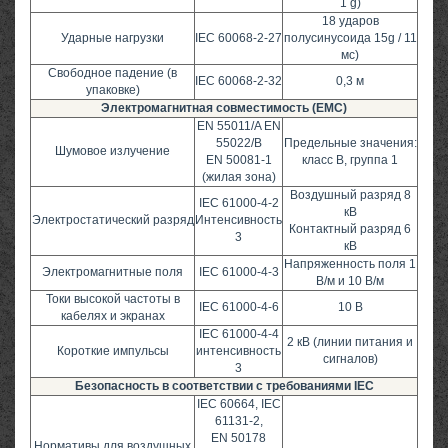
1 g)
18 ударов
Ударные нагрузки
IEC 60068-2-27
полусинусоида 15g / 11
мс)
Свободное падение (в
IEC 60068-2-32
0,3 м
упаковке)
Электромагнитная совместимость (EMC)
EN 55011/A EN
55022/B
Предельные значения:
Шумовое излучение
EN 50081-1
класс B, группа 1
(жилая зона)
Воздушный разряд 8
IEC 61000-4-2
кВ
Электростатический разряд
Интенсивность
Контактный разряд 6
3
кВ
Напряженность поля 1
Электромагнитные поля
IEC 61000-4-3
В/м и 10 В/м
Токи высокой частоты в
IEC 61000-4-6
10 В
кабелях и экранах
IEC 61000-4-4
2 кВ (линии питания и
Короткие импульсы
интенсивность
сигналов)
3
Безопасность в соответствии с требованиями IEC
IEC 60664, IEC
61131-2,
EN 50178
Нормативы для воздушных