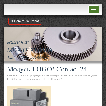
Навигац
Выберите Ваш город
КОМПАНИЯ
МЕХТЕХНИКА
ТЕЛ.:
8 (800) 505-36-88
Модуль LOGO! Contact 24
Главная
/
Каталог продукции
/
Контроллеры SIEMENS
/
Логические модули
LOGO!
/
Логические модули LOGO! Contact
/