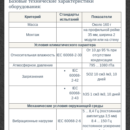
Базовые технические характеристики
оборудования:
Стандарты
Критерий
Показатели
испытаний
Масса
Около 160 г
на профильной рейке
Монтаж
35 мм, ширина 2
модуля или на стену
Условия климатического характера
От 10 до 95 % при
Относительная влажность
IEC 60068-2-30
отсутствии
конденсации
Атмосферное давление
795 ... 1080 гПа
IEC
SO2 10 см3 /м3, 10
60068-
Загрязнения
дней
2-42
IEC
60068-
h3S 1 см3 /м3, 10 дней
2-43
Механические условия окружающей среды
5 ... 8,4 Гц (постоянная
амплитуда 3,5 мм)
Вибрационные нагрузки
IEC 60068-2-6
8.4 ... 150 Гц
постоянное ускорение