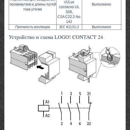
cULus
промежутков и длины путей
Выполнено
согласно UL
тока утечки
508,
CSA C22.2 No.
142
Прочность изоляции
IEC 61131-2
Выполнено
Устройство и схема LOGO! CONTACT 24